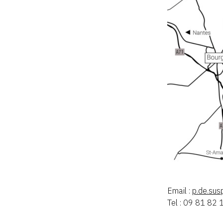
Email :
.ed.p
eps
Tel : 09 81 82 